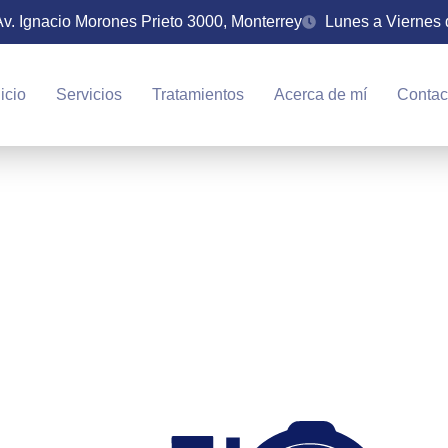
Av. Ignacio Morones Prieto 3000, Monterrey
Lunes a Viernes 
nicio
Servicios
Tratamientos
Acerca de mí
Contac