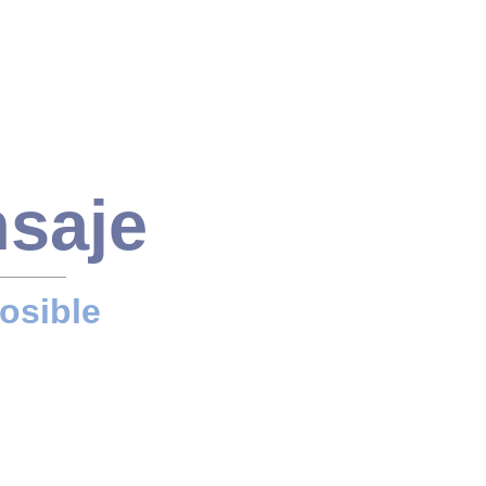
nsaje
osible