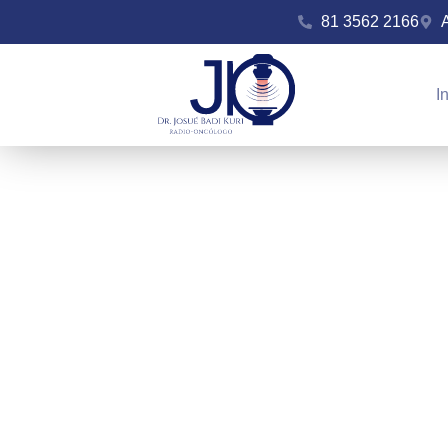
81 3562 2166
I